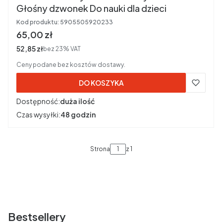
Głośny dzwonek Do nauki dla dzieci
Kod produktu:
5905505920233
Cena brutto
65,00 zł
Cena netto
52,85 zł
bez 23% VAT
Ceny podane bez kosztów dostawy.
DO KOSZYKA
Dostępność:
duża ilość
Czas wysyłki:
48 godzin
Strona
z 1
Bestsellery