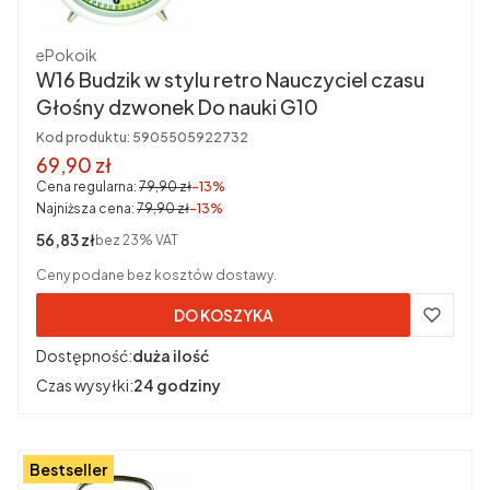
Producent
ePokoik
W16 Budzik w stylu retro Nauczyciel czasu
Głośny dzwonek Do nauki G10
Kod produktu:
5905505922732
Cena promocyjna brutto
69,90 zł
Cena regularna:
79,90 zł
-13%
Najniższa cena:
79,90 zł
-13%
Cena netto
56,83 zł
bez 23% VAT
Ceny podane bez kosztów dostawy.
DO KOSZYKA
Dostępność:
duża ilość
Czas wysyłki:
24 godziny
Bestseller