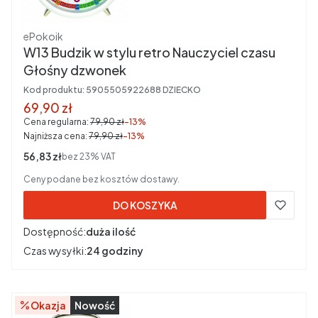
Producent
ePokoik
W13 Budzik w stylu retro Nauczyciel czasu
Głośny dzwonek
Kod produktu:
5905505922688 DZIECKO
Cena promocyjna brutto
69,90 zł
Cena regularna:
79,90 zł
-13%
Najniższa cena:
79,90 zł
-13%
Cena netto
56,83 zł
bez 23% VAT
Ceny podane bez kosztów dostawy.
DO KOSZYKA
Dostępność:
duża ilość
Czas wysyłki:
24 godziny
Okazja
Nowość