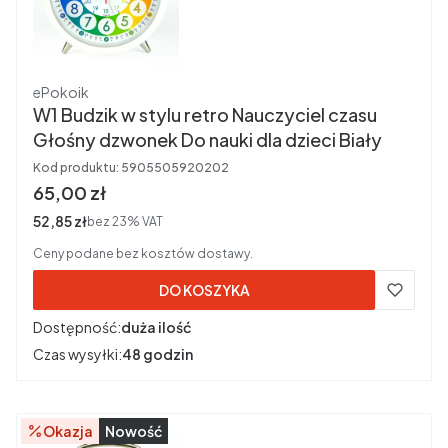
Producent
ePokoik
W1 Budzik w stylu retro Nauczyciel czasu
Głośny dzwonek Do nauki dla dzieci Biały
Kod produktu:
5905505920202
Cena brutto
65,00 zł
Cena netto
52,85 zł
bez 23% VAT
Ceny podane bez kosztów dostawy.
DO KOSZYKA
Dostępność:
duża ilość
Czas wysyłki:
48 godzin
Okazja
Nowość