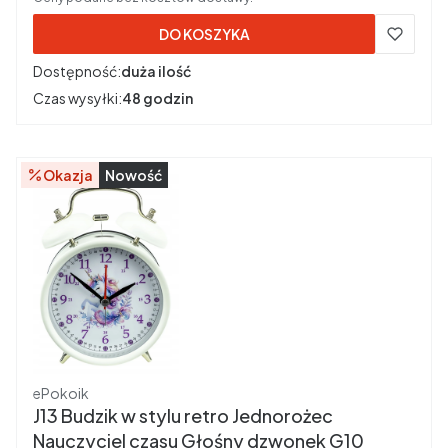
DO KOSZYKA
Dostępność:
duża ilość
Czas wysyłki:
48 godzin
Okazja
Nowość
Producent
ePokoik
J13 Budzik w stylu retro Jednorożec
Nauczyciel czasu Głośny dzwonek G10