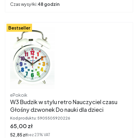
Czas wysyłki:
48 godzin
Bestseller
Producent
ePokoik
W3 Budzik w stylu retro Nauczyciel czasu
Głośny dzwonek Do nauki dla dzieci
Kod produktu:
5905505920226
Cena brutto
65,00 zł
Cena netto
52,85 zł
bez 23% VAT