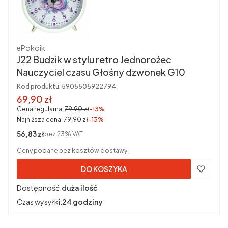
Producent
ePokoik
J22 Budzik w stylu retro Jednorożec
Nauczyciel czasu Głośny dzwonek G10
Kod produktu:
5905505922794
Cena promocyjna brutto
69,90 zł
Cena regularna:
79,90 zł
-13%
Najniższa cena:
79,90 zł
-13%
Cena netto
56,83 zł
bez 23% VAT
Ceny podane bez kosztów dostawy.
DO KOSZYKA
Dostępność:
duża ilość
Czas wysyłki:
24 godziny