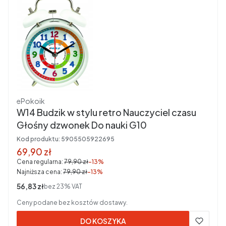
Producent
ePokoik
W14 Budzik w stylu retro Nauczyciel czasu
Głośny dzwonek Do nauki G10
Kod produktu:
5905505922695
Cena promocyjna brutto
69,90 zł
Cena regularna:
79,90 zł
-13%
Najniższa cena:
79,90 zł
-13%
Cena netto
56,83 zł
bez 23% VAT
Ceny podane bez kosztów dostawy.
DO KOSZYKA