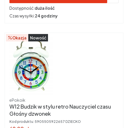
Dostępność:
duża ilość
Czas wysyłki:
24 godziny
Okazja
Nowość
Producent
ePokoik
W12 Budzik w stylu retro Nauczyciel czasu
Głośny dzwonek
Kod produktu:
5905505922657 DZIECKO