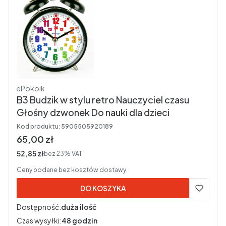
Producent
ePokoik
B3 Budzik w stylu retro Nauczyciel czasu
Głośny dzwonek Do nauki dla dzieci
Kod produktu:
5905505920189
Cena brutto
65,00 zł
Cena netto
52,85 zł
bez 23% VAT
Ceny podane bez kosztów dostawy.
DO KOSZYKA
Dostępność:
duża ilość
Czas wysyłki:
48 godzin