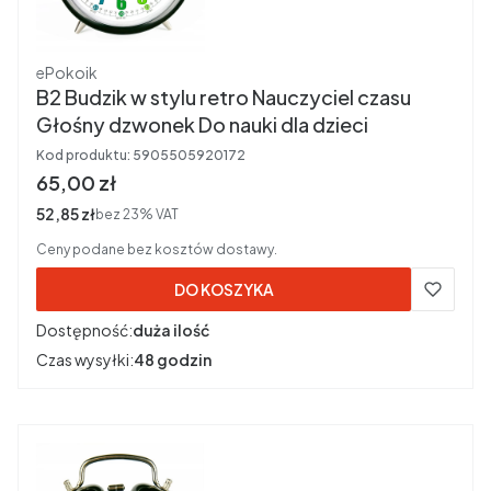
Producent
ePokoik
B2 Budzik w stylu retro Nauczyciel czasu
Głośny dzwonek Do nauki dla dzieci
Kod produktu:
5905505920172
Cena brutto
65,00 zł
Cena netto
52,85 zł
bez 23% VAT
Ceny podane bez kosztów dostawy.
DO KOSZYKA
Dostępność:
duża ilość
Czas wysyłki:
48 godzin