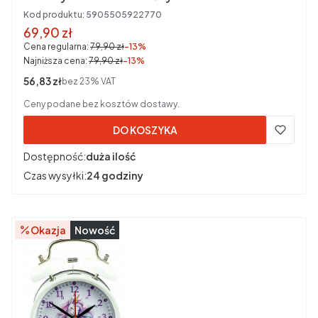
Kod produktu:
5905505922770
Cena promocyjna brutto
69,90 zł
Cena regularna:
79,90 zł
-13%
Najniższa cena:
79,90 zł
-13%
Cena netto
56,83 zł
bez 23% VAT
Ceny podane bez kosztów dostawy.
DO KOSZYKA
Dostępność:
duża ilość
Czas wysyłki:
24 godziny
Okazja
Nowość