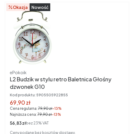
Okazja
Nowość
Producent
ePokoik
L2 Budzik w stylu retro Baletnica Głośny
dzwonek G10
Kod produktu:
5905505922855
Cena promocyjna brutto
69,90 zł
Cena regularna:
79,90 zł
-13%
Najniższa cena:
79,90 zł
-13%
Cena netto
56,83 zł
bez 23% VAT
Ceny podane bez kosztów dostawy.