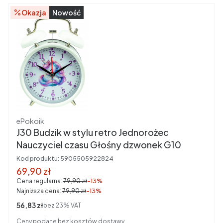
Okazja
Nowość
Producent
ePokoik
J30 Budzik w stylu retro Jednorożec
Nauczyciel czasu Głośny dzwonek G10
Kod produktu:
5905505922824
Cena promocyjna brutto
69,90 zł
Cena regularna:
79,90 zł
-13%
Najniższa cena:
79,90 zł
-13%
Cena netto
56,83 zł
bez 23% VAT
Ceny podane bez kosztów dostawy.