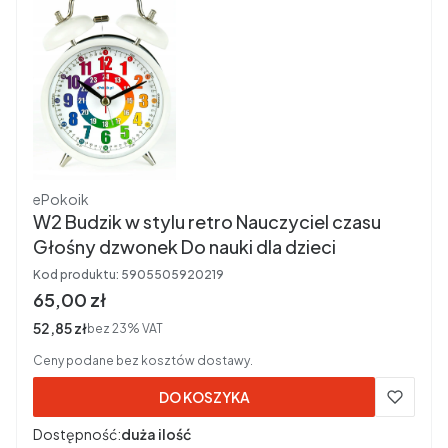
Producent
ePokoik
W2 Budzik w stylu retro Nauczyciel czasu
Głośny dzwonek Do nauki dla dzieci
Kod produktu:
5905505920219
Cena brutto
65,00 zł
Cena netto
52,85 zł
bez 23% VAT
Ceny podane bez kosztów dostawy.
DO KOSZYKA
Dostępność:
duża ilość