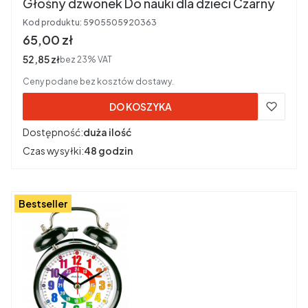
Głośny dzwonek Do nauki dla dzieci Czarny
Kod produktu:
5905505920363
Cena brutto
65,00 zł
Cena netto
52,85 zł
bez 23% VAT
Ceny podane bez kosztów dostawy.
DO KOSZYKA
Dostępność:
duża ilość
Czas wysyłki:
48 godzin
Bestseller