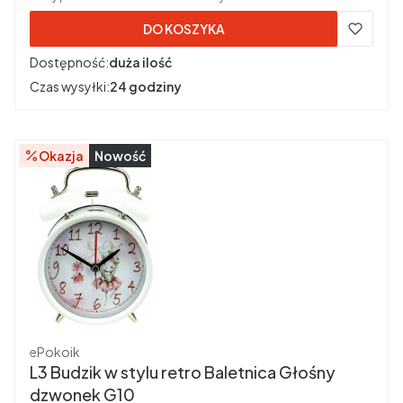
DO KOSZYKA
Dostępność:
duża ilość
Czas wysyłki:
24 godziny
Okazja
Nowość
Producent
ePokoik
L3 Budzik w stylu retro Baletnica Głośny
dzwonek G10