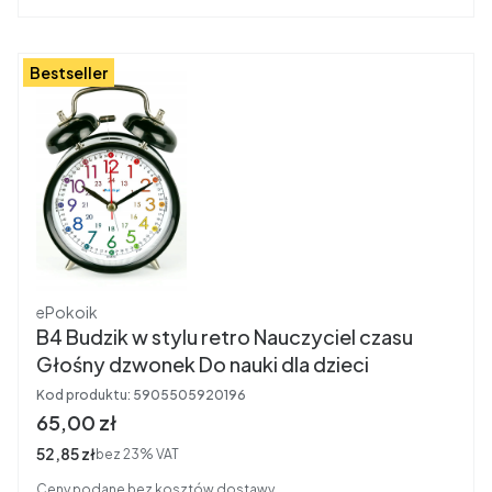
Bestseller
Producent
ePokoik
B4 Budzik w stylu retro Nauczyciel czasu
Głośny dzwonek Do nauki dla dzieci
Kod produktu:
5905505920196
Cena brutto
65,00 zł
Cena netto
52,85 zł
bez 23% VAT
Ceny podane bez kosztów dostawy.