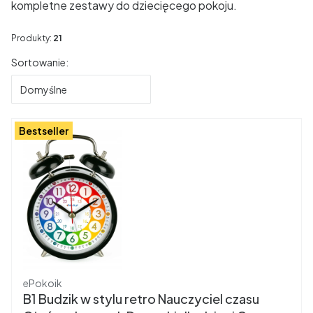
kompletne zestawy do dziecięcego pokoju.
Produkty:
21
Lista produktów
Sortowanie:
Domyślne
Bestseller
Producent
ePokoik
B1 Budzik w stylu retro Nauczyciel czasu