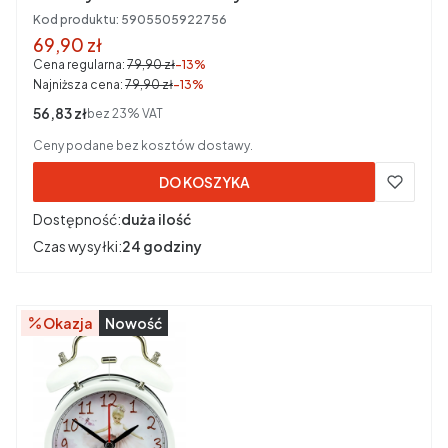
Kod produktu:
5905505922756
Cena promocyjna brutto
69,90 zł
Cena regularna:
79,90 zł
-13%
Najniższa cena:
79,90 zł
-13%
Cena netto
56,83 zł
bez 23% VAT
Ceny podane bez kosztów dostawy.
DO KOSZYKA
Dostępność:
duża ilość
Czas wysyłki:
24 godziny
Okazja
Nowość