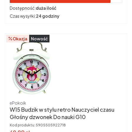
Dostępność:
duża ilość
Czas wysyłki:
24 godziny
Okazja
Nowość
Producent
ePokoik
W15 Budzik w stylu retro Nauczyciel czasu
Głośny dzwonek Do nauki G10
Kod produktu:
5905505922718