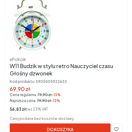
Producent
ePokoik
W11 Budzik w stylu retro Nauczyciel czasu
Głośny dzwonek
Kod produktu:
5905505922633
Cena promocyjna brutto
69,90 zł
Cena regularna:
79,90 zł
-13%
Najniższa cena:
79,90 zł
-13%
Cena netto
56,83 zł
bez 23% VAT
Ceny podane bez kosztów dostawy.
DO KOSZYKA