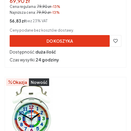
Cena promocyjna brutto
69,90 zł
Cena regularna:
79,90 zł
-13%
Najniższa cena:
79,90 zł
-13%
Cena netto
56,83 zł
bez 23% VAT
Ceny podane bez kosztów dostawy.
DO KOSZYKA
Dostępność:
duża ilość
Czas wysyłki:
24 godziny
Okazja
Nowość