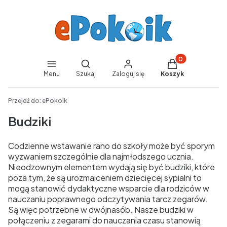
Produkty w koszy
Otwórz wyszukiwarkę
Menu
Szukaj
Zaloguj się
Koszyk
End of main navigation
Przejdź do:
ePokoik
Budziki
Codzienne wstawanie rano do szkoły może być sporym
wyzwaniem szczególnie dla najmłodszego ucznia.
Nieodzownym elementem wydają się być budziki, które
poza tym, że są urozmaiceniem dziecięcej sypialni to
mogą stanowić dydaktyczne wsparcie dla rodziców w
nauczaniu poprawnego odczytywania tarcz zegarów.
Są więc potrzebne w dwójnasób. Nasze budziki w
połączeniu z zegarami do nauczania czasu stanowią