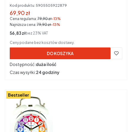
Kod produktu:
5905505922879
Cena promocyjna brutto
69,90 zł
Cena regularna:
79,90 zł
-13%
Najniższa cena:
79,90 zł
-13%
Cena netto
56,83 zł
bez 23% VAT
Ceny podane bez kosztów dostawy.
DO KOSZYKA
Dostępność:
duża ilość
Czas wysyłki:
24 godziny
Bestseller