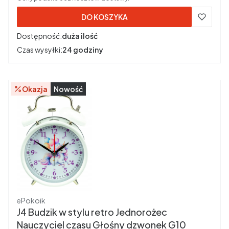
DO KOSZYKA
Dostępność:
duża ilość
Czas wysyłki:
24 godziny
Okazja
Nowość
Producent
ePokoik
J4 Budzik w stylu retro Jednorożec
Nauczyciel czasu Głośny dzwonek G10