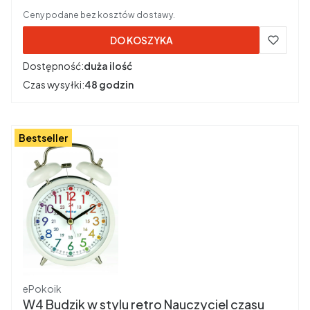
Ceny podane bez kosztów dostawy.
DO KOSZYKA
Dostępność:
duża ilość
Czas wysyłki:
48 godzin
Bestseller
Producent
ePokoik
W4 Budzik w stylu retro Nauczyciel czasu