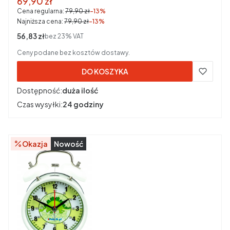
Cena promocyjna brutto
69,90 zł
Cena regularna:
79,90 zł
-13%
Najniższa cena:
79,90 zł
-13%
Cena netto
56,83 zł
bez 23% VAT
Ceny podane bez kosztów dostawy.
DO KOSZYKA
Dostępność:
duża ilość
Czas wysyłki:
24 godziny
Okazja
Nowość