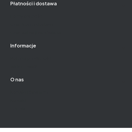
Płatności i dostawa
Formy płatności
Czas i koszty dostawy
Czas realizacji zamówienia
Informacje
Polityka prywatności
Jak kupować?
O nas
Kontakt i dane firmy
Kontakt
O firmie