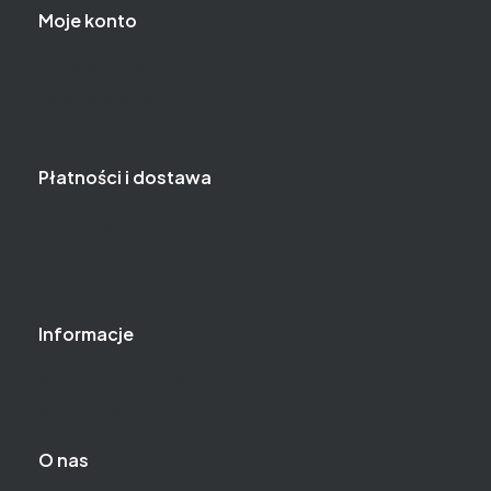
Moje konto
Twoje zamówienia
Ustawienia konta
Przechowalnia
Płatności i dostawa
Formy płatności
Czas i koszty dostawy
Czas realizacji zamówienia
Informacje
Polityka prywatności
Jak kupować?
O nas