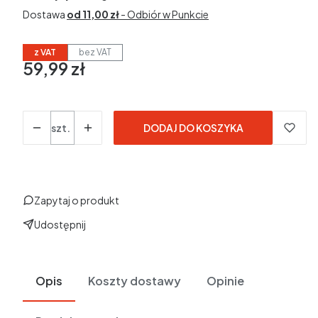
Dostawa
od 11,00 zł
- Odbiór w Punkcie
z VAT
bez VAT
59,99 zł
Cena
Ilość
szt.
DODAJ DO KOSZYKA
Zapytaj o produkt
Udostępnij
Opis
Koszty dostawy
Opinie