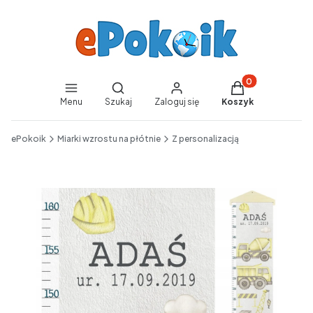
Produkty w koszy
Otwórz wyszukiwarkę
Menu
Szukaj
Zaloguj się
Koszyk
End of main navigation
ePokoik
Miarki wzrostu na płótnie
Z personalizacją
Etykiety