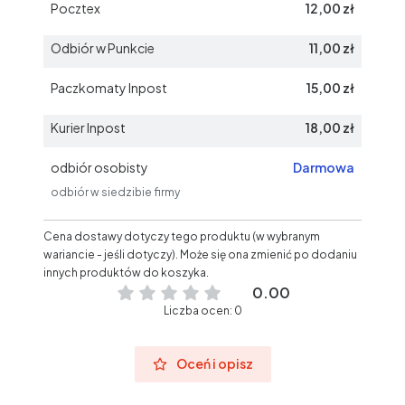
Pocztex
12,00 zł
Odbiór w Punkcie
11,00 zł
Paczkomaty Inpost
15,00 zł
Kurier Inpost
18,00 zł
odbiór osobisty
Darmowa
odbiór w siedzibie firmy
Cena dostawy dotyczy tego produktu (w wybranym
wariancie - jeśli dotyczy). Może się ona zmienić po dodaniu
innych produktów do koszyka.
0.00
Liczba ocen: 0
Oceń i opisz