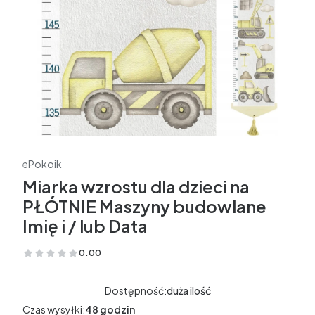
ePokoik
Miarka wzrostu dla dzieci na
PŁÓTNIE Maszyny budowlane
Imię i / lub Data
0.00
(Oceny: 0 Recenzje: 0)
Dostępność:
duża ilość
Czas wysyłki:
48 godzin